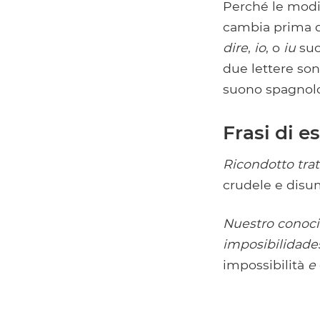
Perché le modif
cambia prima 
dire
,
io
, o
iu
suo
due lettere son
suono spagnolo
Frasi di 
Ricondotto tra
crudele e dis
Nuestro conoci
imposibilidade
impossibilità
e