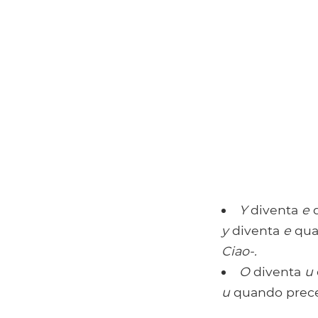
Y
diventa
e
q
y
diventa
e
quan
Ciao-.
O
diventa
u
u
quando preced