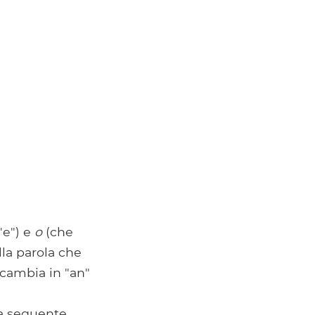
"e") e
o
(che
lla parola che
 cambia in "an"
la seguente