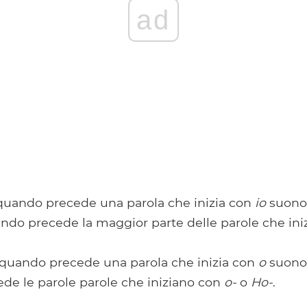
ad
uando precede una parola che inizia con
io
suono.
do precede la maggior parte delle parole che in
quando precede una parola che inizia con
o
suono.
e le parole parole che iniziano con
o-
o
Ho-
.