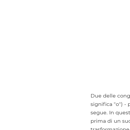
Due delle cong
significa "o") -
segue. In quest
prima di un suo
trasformazione 