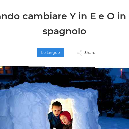
ndo cambiare Y in E e O in 
spagnolo
Le Lingue
Share