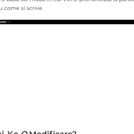
u come si scrive.
ai
Y
e
O
Modificare?