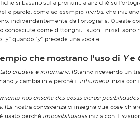
iche si basano sulla pronuncia anziché sull'ortogr
delle parole, come ad esempio
hierba
, che iniziano
no, indipendentemente dall'ortografia. Queste co
o conosciute come dittonghi; i suoni iniziali sono m
 "y" quando "y" precede una vocale.
esempio che mostrano l'uso di
Y
e
ttato crudele
e
inhumano.
(Stanno ricevendo un tr
umano
y
cambia in
e
perché il
inhumano
inizia con 
miento nos enseña dos cosas claras: posibilidade
s.
(La nostra conoscenza ci insegna due cose chiare:
è usato perché
imposibilidades
inizia con il
io
suon