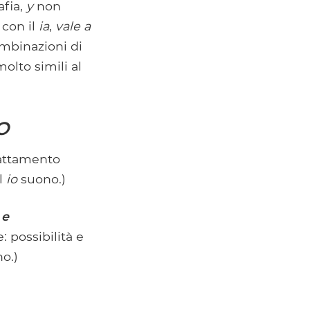
afia,
y
non
 con il
ia
,
vale a
mbinazioni di
olto simili al
O
attamento
il
io
suono.)
s
e
 possibilità e
o.)