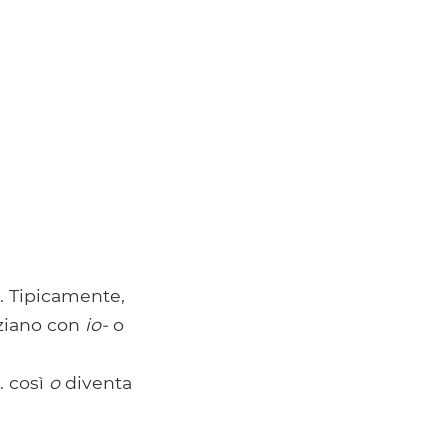
 Tipicamente,
iziano con
io-
o
 così
o
diventa