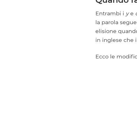
Entrambi i
y
e
la parola segue
elisione quand
in inglese che 
Ecco le modifi