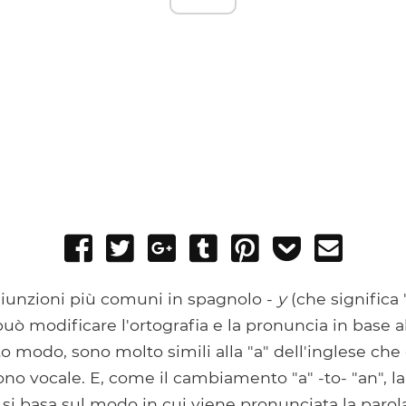
Share
Tweet
Share
Post
Pin
Add
Send
on
on
to
it
to
email
Facebook
Google+
Tumblr
Pocket
iunzioni più comuni in spagnolo -
y
(che significa 
 può modificare l'ortografia e la pronuncia in base a
o modo, sono molto simili alla "a" dell'inglese che
no vocale. E, come il cambiamento "a" -to- "an", la
si basa sul modo in cui viene pronunciata la paro