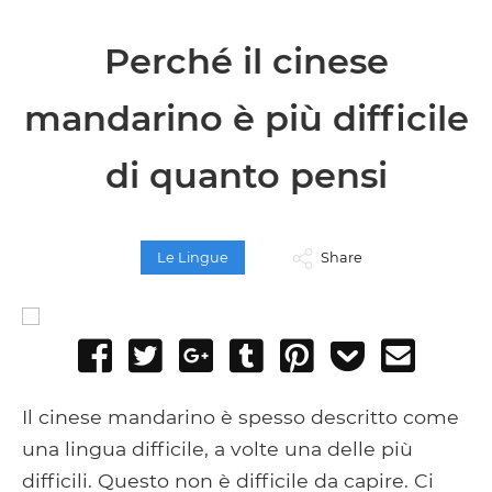
Perché il cinese
mandarino è più difficile
di quanto pensi
Le Lingue
Share
Share
Tweet
Share
Post
Pin
Add
Send
on
on
to
it
to
email
Facebook
Google+
Tumblr
Pocket
Il cinese mandarino è spesso descritto come
una lingua difficile, a volte una delle più
difficili. Questo non è difficile da capire. Ci