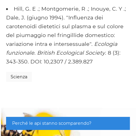
Hill, G. E .; Montgomerie, R .; Inouye, C. Y .;
Dale, J. (giugno 1994). "Influenza dei
carotenoidi dietetici sul plasma e sul colore
del piumaggio nel fringillide domestico:
variazione intra e intersessuale".
Ecologia
funzionale. British Ecological Society
. 8 (3):
343-350. DOI: 10,2307 / 2.389.827
Scienza
Perché le api stanno scomparendo?