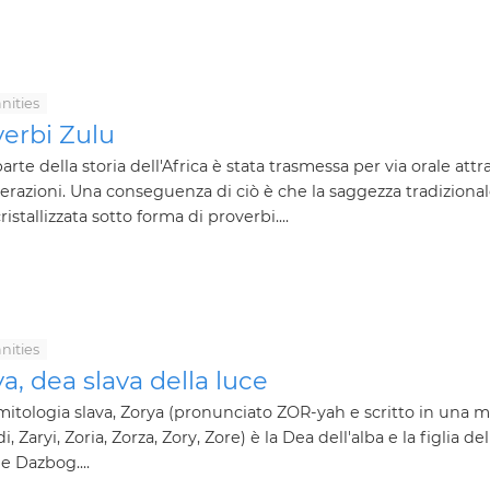
ities
verbi Zulu
arte della storia dell'Africa è stata trasmessa per via orale attr
erazioni. Una conseguenza di ciò è che la saggezza tradizional
ristallizzata sotto forma di proverbi....
ities
a, dea slava della luce
mitologia slava, Zorya (pronunciato ZOR-yah e scritto in una m
, Zaryi, Zoria, Zorza, Zory, Zore) è la Dea dell'alba e la figlia del
le Dazbog....