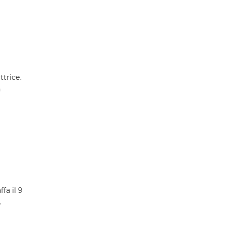
ttrice.
a
fa il 9
.