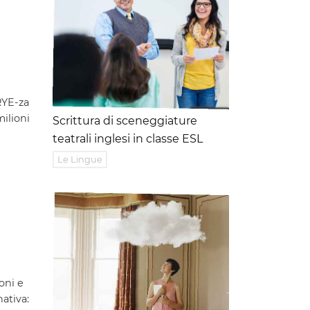
RYE-za
ilioni
Scrittura di sceneggiature
teatrali inglesi in classe ESL
Le Lingue
oni e
nativa: