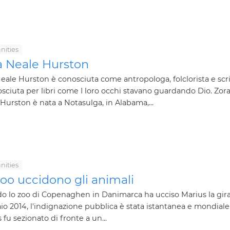
ities
a Neale Hurston
eale Hurston è conosciuta come antropologa, folclorista e scri
sciuta per libri come I loro occhi stavano guardando Dio. Zor
Hurston è nata a Notasulga, in Alabama,...
ities
zoo uccidono gli animali
 lo zoo di Copenaghen in Danimarca ha ucciso Marius la giraf
io 2014, l'indignazione pubblica è stata istantanea e mondiale
 fu sezionato di fronte a un...