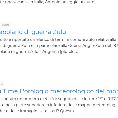
e una vacanza in Italia, Antonio noleggiò un'auto...
ities
bolario di guerra Zulu
uito è riportato un elenco di termini comuni Zulu relativi alla
a di guerra Zulu e in particolare alla Guerra Anglo-Zulu del 187
lario di guerra Zulu isAngoma (plurale:...
za
u Time L'orologio meteorologico del m
i notato un numero di 4 cifre seguito dalle lettere "Z" o "UTC"
te nella parte superiore o inferiore delle mappe meteorologi
dar e delle immagini satellitari? Questa...