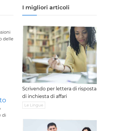
I migliori articoli
ssioni
o delle
Scrivendo per lettera di risposta
di inchiesta di affari
to
Le Lingue
o
 di