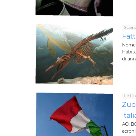
Scien
Fatt
Nome: 
Habita
di ann
Le Li
Zup
ital
AQ, BO
acroni