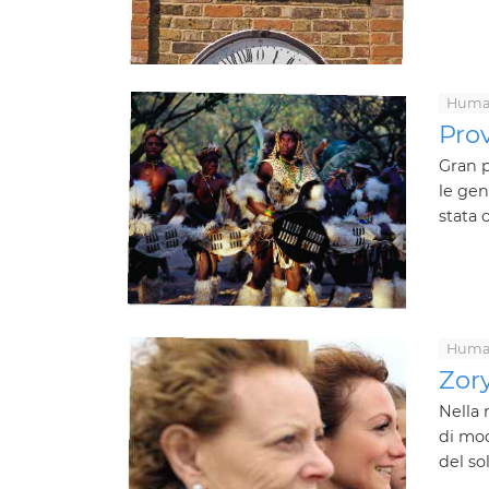
Human
Pro
Gran p
le gen
stata c
Human
Zory
Nella 
di modi
del so