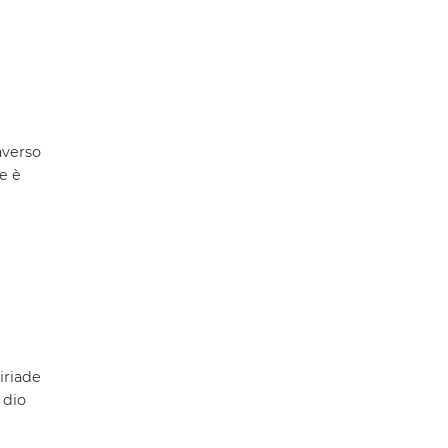
averso
e è
iriade
 dio