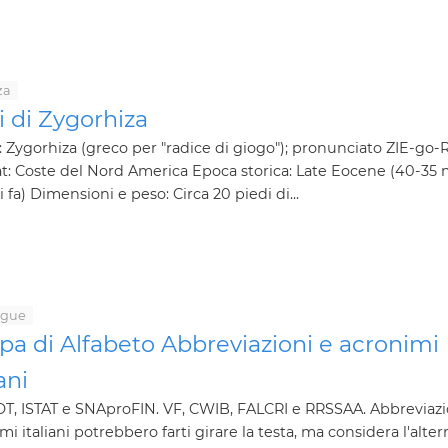
za
i di Zygorhiza
Zygorhiza (greco per "radice di giogo"); pronunciato ZIE-go-
t: Coste del Nord America Epoca storica: Late Eocene (40-35 m
i fa) Dimensioni e peso: Circa 20 piedi di...
ngue
pa di Alfabeto Abbreviazioni e acronimi
iani
T, ISTAT e SNAproFIN. VF, CWIB, FALCRI e RRSSAA. Abbreviazi
mi italiani potrebbero farti girare la testa, ma considera l'alter