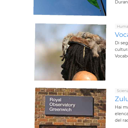
Durant
Human
Voca
Di seg
cultur
Vocabo
Scien
Zul
Hai ma
elenca
del ra