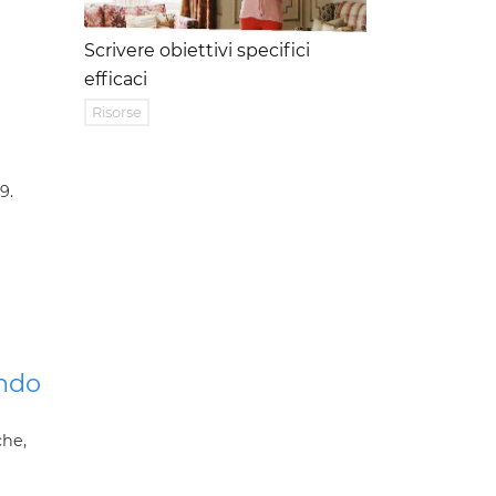
Scrivere obiettivi specifici
efficaci
Risorse
9.
ondo
che,