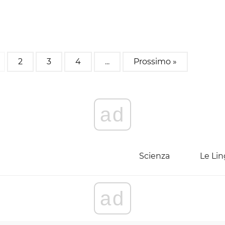
2
3
4
...
Prossimo »
ad
Scienza
Le Li
ad