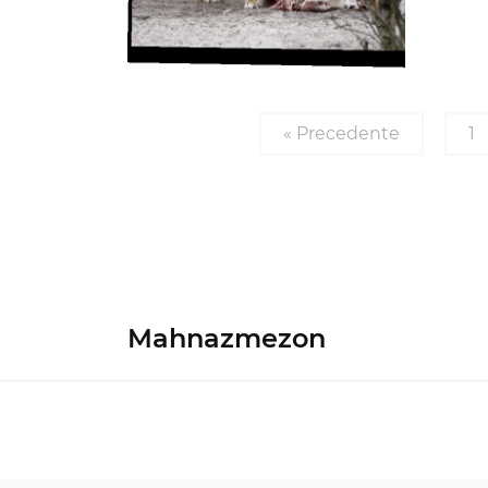
« Precedente
1
Mahnazmezon