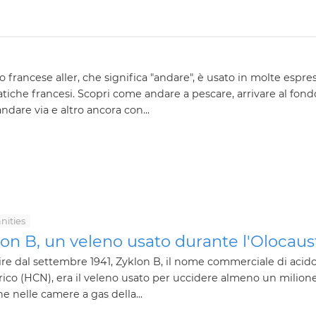
bo francese aller, che significa "andare", è usato in molte espre
tiche francesi. Scopri come andare a pescare, arrivare al fond
andare via e altro ancora con...
ities
on B, un veleno usato durante l'Olocaus
ire dal settembre 1941, Zyklon B, il nome commerciale di acid
rico (HCN), era il veleno usato per uccidere almeno un milione
e nelle camere a gas della...