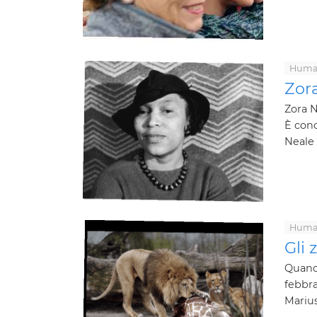
Human
Zor
Zora N
È cono
Neale 
Human
Gli 
Quando
febbra
Marius