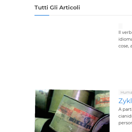
Tutti Gli Articoli
Il ver
idioma
cose, 
Human
Zykl
A part
cianid
person